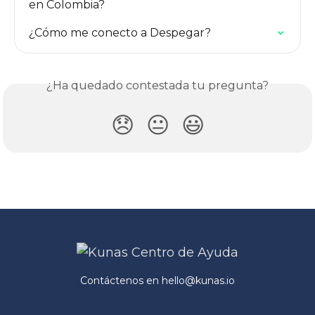
en Colombia?
¿Cómo me conecto a Despegar?
¿Ha quedado contestada tu pregunta?
😞
😐
😃
Contáctenos en
hello@kunas.io