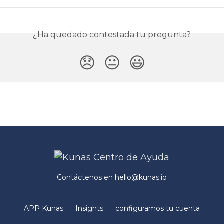
¿Ha quedado contestada tu pregunta?
😞
😐
😃
Contáctenos en
hello@kunas.io
APP Kunas
Insights
configuramos tu cuenta