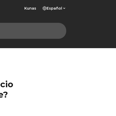
Kunas
Español
cio
e?