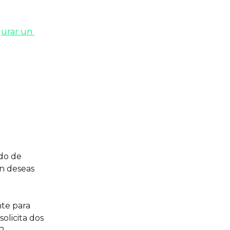
urar un 
do de 
ón deseas 
te para 
olicita dos 