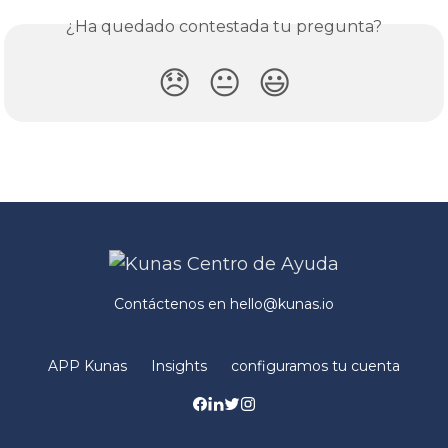
¿Ha quedado contestada tu pregunta?
😞
😐
😃
Contáctenos en
hello@kunas.io
APP Kunas
Insights
configuramos tu cuenta