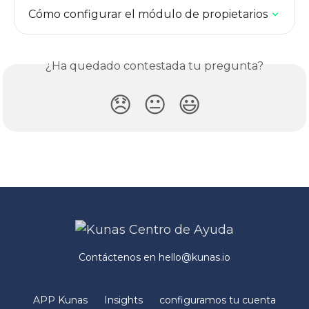
Cómo configurar el módulo de propietarios
¿Ha quedado contestada tu pregunta?
😞
😐
😃
Contáctenos en
hello@kunas.io
APP Kunas
Insights
configuramos tu cuenta