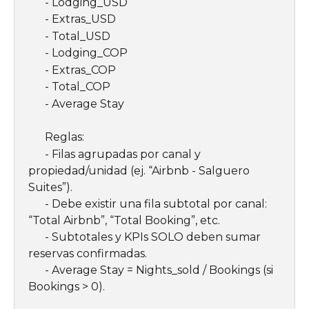
      - Lodging_USD
      - Extras_USD
      - Total_USD
      - Lodging_COP
      - Extras_COP
      - Total_COP
      - Average Stay
      Reglas:
      - Filas agrupadas por canal y 
propiedad/unidad (ej. “Airbnb - Salguero 
Suites”).
      - Debe existir una fila subtotal por canal: 
“Total Airbnb”, “Total Booking”, etc.
      - Subtotales y KPIs SOLO deben sumar 
reservas confirmadas.
      - Average Stay = Nights_sold / Bookings (si 
Bookings > 0).